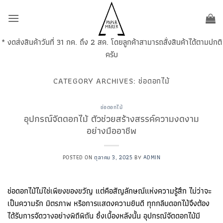
ข้าม
ไป
ยัง
* งดส่งสินค้าวันที่ 31 กค. ถึง 2 สค. โดยลูกค้าสามารถสั่งสินค้าได้ตามปกติ
เนื้อหา
ครับ
CATEGORY ARCHIVES:
ช่อดอกไม้
ช่อดอกไม้
อุปกรณ์จัดดอกไม้ ตัวช่วยสร้างสรรค์ความงดงาม
อย่างมืออาชีพ
POSTED ON
ตุลาคม 3, 2025
BY
ADMIN
ช่อดอกไม้ไม่ใช่เพียงของขวัญ แต่คือสัญลักษณ์แห่งความรู้สึก ไม่ว่าจะ
เป็นความรัก มิตรภาพ หรือการแสดงความยินดี ทุกกลีบดอกไม้จึงต้อง
ได้รับการจัดวางอย่างพิถีพิถัน ซึ่งเบื้องหลังนั้น อุปกรณ์จัดดอกไม้มี