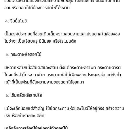
ช่วยเสริมความแข็งแรงและความยืดหยุ่น โดยเฉพาะกับดอกไม้ที่ก้าน
อ่อนหรือดอกไม้ที่ต้องการดัดให้โค้งงาม
ริบบิ้นโบว์
เป็นองค์ประกอบที่ช่วยเติมเต็มความสวยงามและบ่งบอกสไตล์ของช่อ
ไม่ว่าจะเป็นเรียบหรู มินิมอล หรือโรแมนติก
กระดาษห่อดอกไม้
มีหลากหลายเนื้อสัมผัสและสีสัน ตั้งแต่กระดาษคราฟท์ กระดาษอาร์ต
ไปจนถึงผ้าโปร่ง ตาข่าย กระดาษห่อไม่เพียงช่วยประคองช่อ แต่ยังทำ
หน้าที่เป็นเฟรมที่ขับความงามของดอกไม้ออกมา
เข็มกลัดหรือเทปใส
แม้จะเล็กน้อยแต่สำคัญ ใช้ยึดกระดาษห่อและโบว์ให้อยู่ทรง สร้างความ
เรียบร้อยในรายละเอียด
เคล็ดลับการเลือกใช้อุปกรณ์จัดดอกไม้