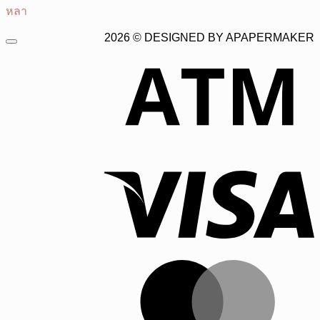
หลา
2026 © DESIGNED BY APAPERMAKER
V
M