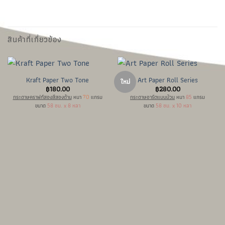
สินค้าที่เกี่ยวข้อง
Kraft Paper Two Tone
Art Paper Roll Series
ใหม่
฿
180.00
฿
280.00
กระดาษคราฟท์สองสีสองด้าน
หนา
70
แกรม
กระดาษอาร์ตแบบม้วน
หนา
85
แกรม
ขนาด
58 ซม. x 8 หลา
ขนาด
58 ซม. x 10 หลา