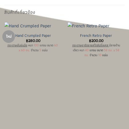
สินค้าที่เกี่ยวข้อง
Hand Crumpled Paper
French Retro Paper
ใหม่
฿
280.00
฿
200.00
กระดาษยับย่นมือ
หนา
100
แกรม ขนาด
60
กระดาษอาร์ตลายสไตล์ฝรั่งเศส
มีลายด้าน
x 60 ซม.
จำนวน
5
แผ่น
เดียว หนา
40
แกรม ขนาด
58 ซม. x 58
ซม.
จำ
นว
น
10
แผ่น