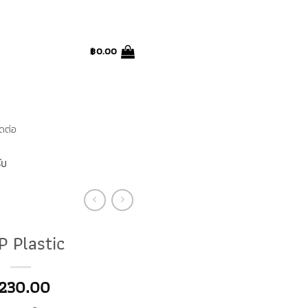
฿
0.00
ิดต่อ
ับ
P Plastic
230.00