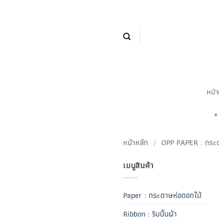
ข้าม
ไป
ยัง
เนื้อหา
หน้
*
หน้าหลัก
/
OPP PAPER : กระด
เมนูสินค้า
Paper : กระดาษห่อดอกไม้
Ribbon : ริบบิ้นผ้า