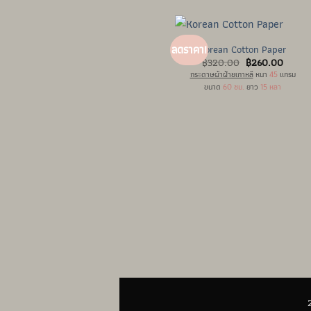
Korean Cotton Paper
ลดราคา!
Original
Curren
฿
320.00
฿
260.00
price
price
กระดาษผ้าฝ้ายเกาหลี
หนา
45
แกรม
was:
is:
ขนาด
60 ซม.
ยาว
15 หลา
฿320.00.
฿260.