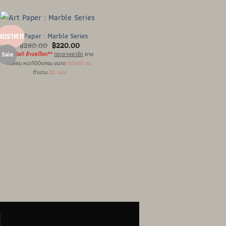
Art Paper : Marble Series
ลดราคา!
ลดราคา!
Original
Current
฿
280.00
฿
220.00
price
price
Sale
**Sale!! ล้างสต๊อก**
กระดาษอาร์ต
ลาย
was:
is:
หินอ่อน หนา100แกรม ขนาด
60x60 ซม
.
฿280.00.
฿220.00.
จำนวน
20 แผ่น
Gingham Pattern Paper
Original
Current
฿
140.00
฿
100.00
price
price
**Sale!! ล้างสต๊อก**
กระดาษพลาสติก
was:
is:
ลายตาราง
*มีลายด้านเดียว*
฿140.00.
฿100.00.
ขนาด
58x58 ซม.
จำนวน
10 แผ่น
rd
PayPal