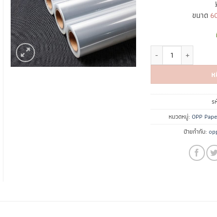
ขนาด
6
จำนวน OPP Plastic ชิ้น
ห
รห
หมวดหมู่:
OPP Paper
ป้ายกำกับ:
op