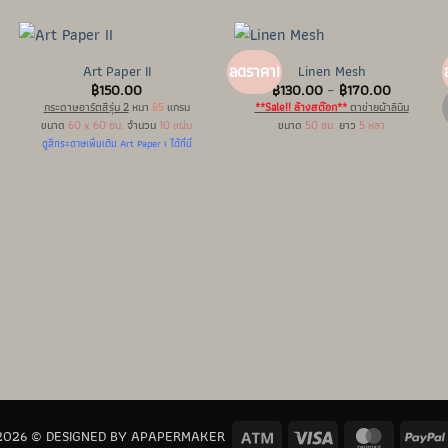
Art Paper II
Linen Mesh
ลดราคา!
t
Price
฿
150.00
฿
130.00
–
฿
170.00
range:
กระดาษอาร์ตสีรุ่น 2
หนา
85
แกรม
**Sale!! ล้างสต๊อก**
ตาข่ายผ้าลินิน
฿130.00
ขนาด
60 x 60 ซม.
จำนวน
10 แผ่น
ขนาด
50 ซม.
ยาว
5 หลา
00.
through
฿170.00
ดูสีกระดาษเพิ่มเติม Art Paper I ได้ที่นี่
Atm
Visa
MasterCa
2026 © DESIGNED BY APAPERMAKER